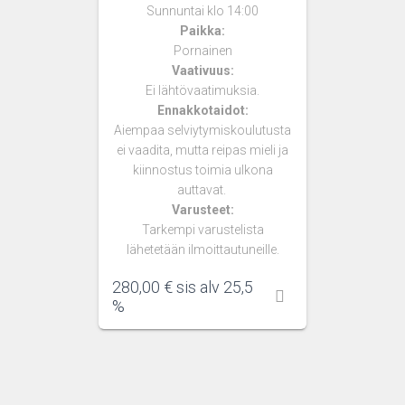
Sunnuntai klo 14:00
Paikka:
Pornainen
Vaativuus:
Ei lähtövaatimuksia.
Ennakkotaidot:
Aiempaa selviytymiskoulutusta
ei vaadita, mutta reipas mieli ja
kiinnostus toimia ulkona
auttavat.
Varusteet:
Tarkempi varustelista
lähetetään ilmoittautuneille.
280,00
€
sis alv 25,5
%