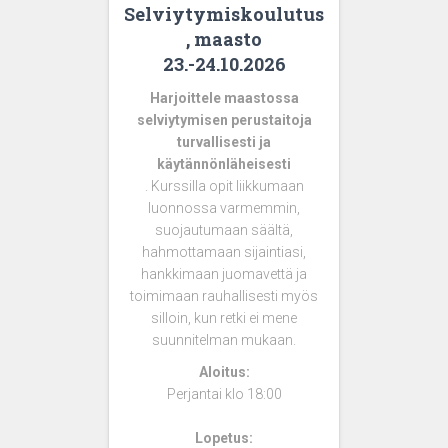
Selviytymiskoulutus
, maasto
23.-24.10.2026
Harjoittele maastossa
selviytymisen perustaitoja
turvallisesti ja
käytännönläheisesti
. Kurssilla opit liikkumaan
luonnossa varmemmin,
suojautumaan säältä,
hahmottamaan sijaintiasi,
hankkimaan juomavettä ja
toimimaan rauhallisesti myös
silloin, kun retki ei mene
suunnitelman mukaan.
Aloitus:
Perjantai klo 18:00
Lopetus: